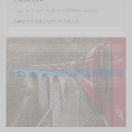
Iscriviti alla nostra NewsLetter
Viaggi di + Giorni
Di
Girod
15 Settembre 2025
Partenza dai luoghi convenuti.
Nome:
Email:
Accetto le condizioni della
Privacy Policy
, e presto il mio consenso per l'invio a
mezzo email, da parte di questo sito, di comunicazioni informative e promozionali,
inclusa la newsletter.
Iscriviti alla Newsletter