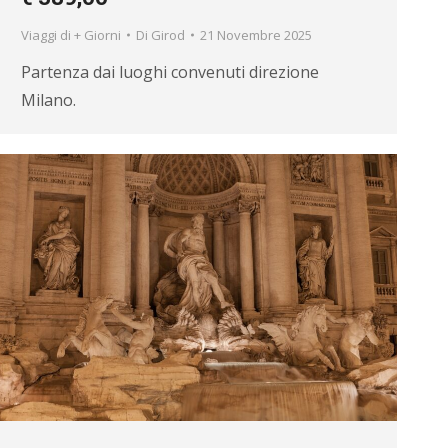
vio a
Viaggi di + Giorni
Di
Girod
21 Novembre 2025
ionali,
Partenza dai luoghi convenuti direzione
Milano.