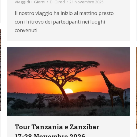
Viaggi di + Giorni
Di
Girod
21 Novembre 2025
le condizioni della
Privacy Policy
, e presto il mio consenso per l'in
Il nostro viaggio ha inizio al mattino presto
l, da parte di questo sito, di comunicazioni informative e promoz
 newsletter.
con il ritrovo dei partecipanti nei luoghi
convenuti
i alla Newsletter
Tour Tanzania e Zanzibar
17-28 Novembre 2026