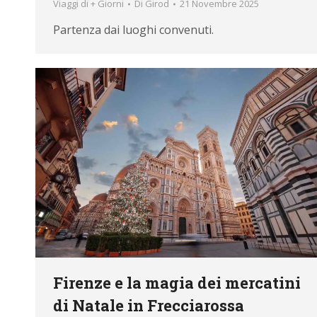
Viaggi di + Giorni
Di
Girod
21 Novembre 2025
Accetto 
Partenza dai luoghi convenuti.
mezzo emai
inclusa la
Iscrivit
Firenze e la magia dei mercatini
di Natale in Frecciarossa