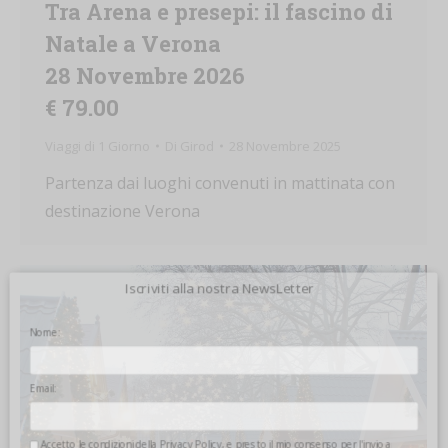
Tra Arena e presepi: il fascino di
Natale a Verona
28 Novembre 2026
€ 79.00
Viaggi di 1 Giorno
Di
Girod
28 Novembre 2025
Partenza dai luoghi convenuti in mattinata con
destinazione Verona
Iscriviti alla nostra NewsLetter
Nome:
Email:
Accetto le condizioni della
Privacy Policy
, e presto il mio consenso per l'invio a mezzo