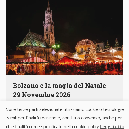
Bolzano e la magia del Natale
29 Novembre 2026
€ 90.00
Noi e terze parti selezionate utilizziamo cookie o tecnologie
Viaggi di 1 Giorno
Di
Girod
29 Novembre 2025
simili per finalità tecniche e, con il tuo consenso, anche per
Partenza dai luoghi convenuti in mattinata
altre finalità come specificato nella cookie policy.
Leggi tutto