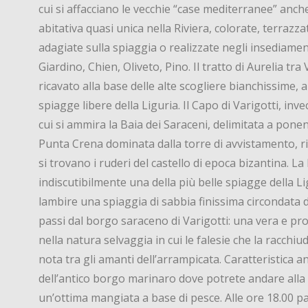
cui si affacciano le vecchie “case mediterranee” anch
abitativa quasi unica nella Riviera, colorate, terrazz
adagiate sulla spiaggia o realizzate negli insediament
Giardino, Chien, Oliveto, Pino. Il tratto di Aurelia tra 
ricavato alla base delle alte scogliere bianchissime, 
spiagge libere della Liguria. Il Capo di Varigotti, inv
cui si ammira la Baia dei Saraceni, delimitata a pon
Punta Crena dominata dalla torre di avvistamento, rise
si trovano i ruderi del castello di epoca bizantina. La
indiscutibilmente una della più belle spiagge della L
lambire una spiaggia di sabbia finissima circondata da
passi dal borgo saraceno di Varigotti: una vera e pro
nella natura selvaggia in cui le falesie che la racch
nota tra gli amanti dell’arrampicata. Caratteristica 
dell’antico borgo marinaro dove potrete andare alla r
un’ottima mangiata a base di pesce. Alle ore 18.00 pa