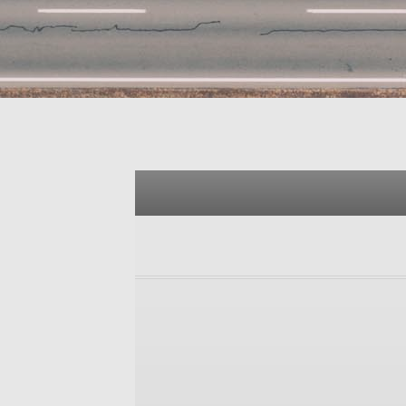
Accetto 
mezzo emai
inclusa la
Iscrivit