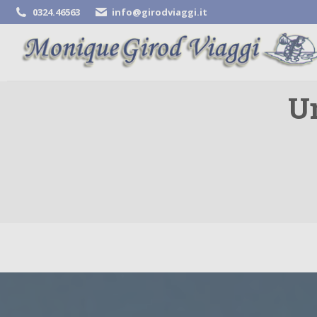
0324.46563
info@girodviaggi.it
Un