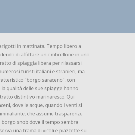
arigotti in mattinata. Tempo libero a
idendo di affittare un ombrellone in uno
ratto di spiaggia libera per rilassarsi.
umerosi turisti italiani e stranieri, ma
aratteristico “borgo saraceno”, con
, e la qualità delle sue spiagge hanno
 tratto distintivo marinaresco. Qui,
raceni, dove le acque, quando i venti si
e ammaliante, che assume trasparenze
, da borgo snob dove il tempo sembra
serva una trama di vicoli e piazzette su