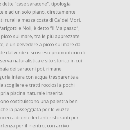
e dette “case saracene”, tipologia
ate e ad un solo piano, direttamente
i rurali a mezza costa di Ca’ dei Mori,
Varigotti e Noli, è detto “il Malpasso”,
a picco sul mare, tra le più apprezzate
ece, è un belvedere a picco sul mare da
ente dal verde e scosceso promontorio di
rva naturalistica e sito storico in cui
 baia dei saraceni poi, rimane
iguria intera con acqua trasparente a
 scogliere e tratti rocciosi a pochi
pria piscina naturale inserita
iudono costituiscono una palestra ben
anche la passeggiata per le viuzze
icerca di uno dei tanti ristoranti per
rtenza per il rientro, con arrivo