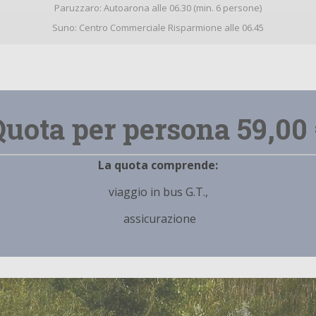
Paruzzaro: Autoarona alle 06.30 (min. 6 persone)
Suno: Centro Commerciale Risparmione alle 06.45
Quota per persona 59,00 
La quota comprende:
viaggio in bus G.T.,
assicurazione