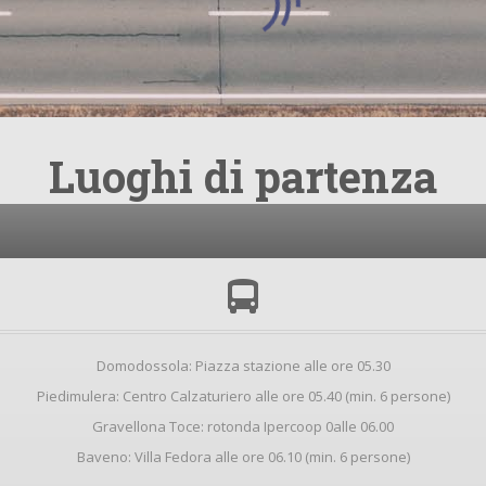
le condizioni della
Privacy Policy
, e presto il mio consenso per l'in
l, da parte di questo sito, di comunicazioni informative e promoz
 newsletter.
i alla Newsletter
Luoghi di partenza
Domodossola: Piazza stazione alle ore 05.30
Piedimulera: Centro Calzaturiero alle ore 05.40 (min. 6 persone)
Gravellona Toce: rotonda Ipercoop 0alle 06.00
Baveno: Villa Fedora alle ore 06.10 (min. 6 persone)