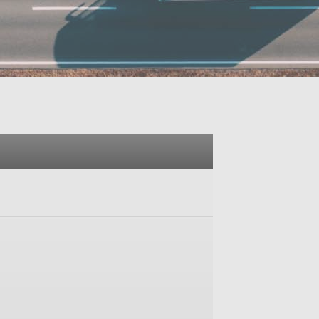
vio a
ionali,