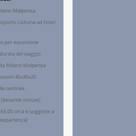
ilano Malpensa
orto Lisbona ad hotel a/r
no per escursione
urata del viaggio
o da Milano Malpensa
nsioni 45x36x20
lle centrale
(bevande incluse)
66,00 circa e soggette a
ntepartenza)