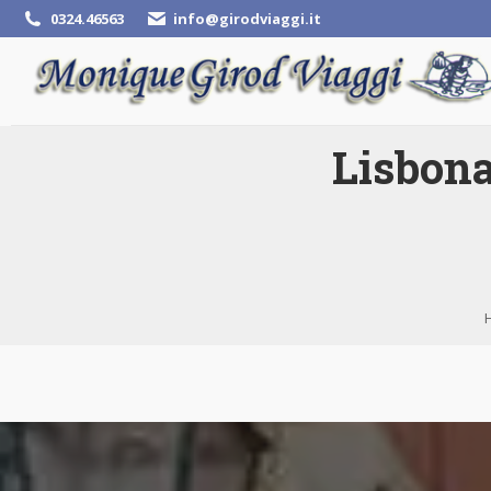
0324.46563
info@girodviaggi.it
Lisbona