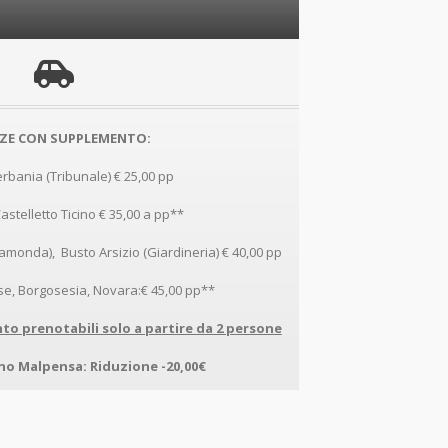
ZE CON SUPPLEMENTO:
erbania (Tribunale) € 25,00 pp
astelletto Ticino € 35,00 a pp**
Ramonda), Busto Arsizio (Giardineria) € 40,00 pp
se, Borgosesia, Novara:€ 45,00 pp**
to prenotabili solo a partire da 2 persone
no Malpensa: Riduzione -20,00€