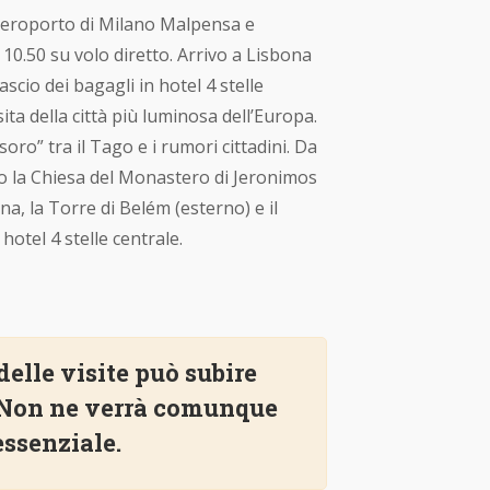
roporto di Milano Malpensa e disbrigo delle
etto. Arrivo a Lisbona previsto alle 12.50.
l 4 stelle centrale. Pranzo libero e
ell’Europa. Si inizia visitando il Quartiere
ini. Da qui sono partiti le caravelle delle
imos (ingresso a pagamento), splendore
onumento alle Scoperte. Cena e
delle visite può subire
. Non ne verrà comunque
essenziale.