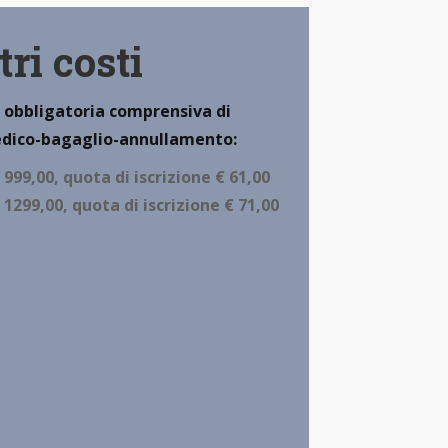
tri costi
o a mezzo
sa la
gatoria comprensiva di assicurazione
agaglio-annullamento:
€ 999,00, quota di iscrizione
€ 61,00
 1299,00, quota di iscrizione € 71,00