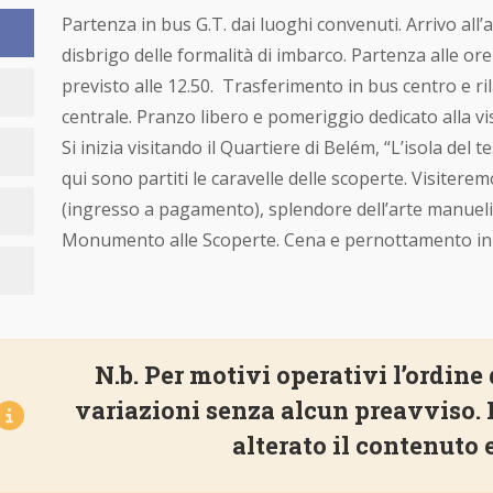
Partenza in bus G.T. dai luoghi convenuti. Arrivo all’ae
formalità di imbarco. Partenza alle ore 10.50 su volo dir
Trasferimento in bus centro e rilascio dei bagagli in hote
pomeriggio dedicato alla visita della città più luminosa d
di Belém, “L’isola del tesoro” tra il Tago e i rumori cittad
scoperte. Visiteremo la Chiesa del Monastero di Jeron
dell’arte manuelina, la Torre di Belém (esterno) e il M
pernottamento in hotel 4 stelle centrale.
N.b. Per motivi operativi l’ordine 
variazioni senza alcun preavviso
alterato il contenuto 