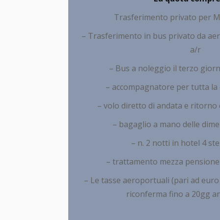
Trasferimento privato per M
– Trasferimento in bus privato da aerop
– Bus a noleggio il terzo gior
– accompagnatore per tutta la d
– volo diretto di andata e ritorn
– bagaglio a mano delle dime
– n. 2 notti in hotel 4 ste
– trattamento mezza pensione 
– Le tasse aeroportuali (pari ad euro 
riconferma fino a 20gg a