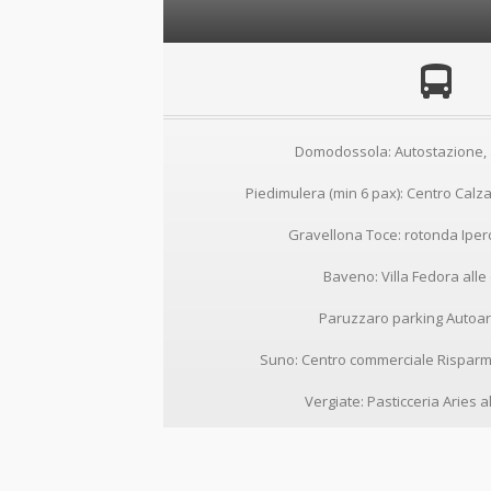
Domodossola: Autostazione, a
Piedimulera (min 6 pax): Centro Calzat
Gravellona Toce: rotonda Iperc
Baveno: Villa Fedora alle 
Paruzzaro parking Autoar
Nome:
Suno: Centro commerciale Risparmi
Vergiate: Pasticceria Aries a
Email: