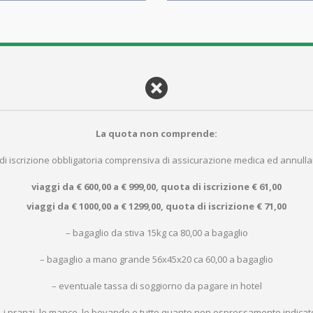
La quota non comprende:
a di iscrizione obbligatoria comprensiva di assicurazione medica ed annullam
viaggi da € 600,00 a € 999,00, quota di iscrizione
€ 61,00
viaggi da € 1000,00 a € 1299,00, quota di iscrizione € 71,00
– bagaglio da stiva 15kg ca 80,00 a bagaglio
– bagaglio a mano grande 56x45x20 ca 60,00 a bagaglio
– eventuale tassa di soggiorno da pagare in hotel
– i pranzi, le mance, le bevande e tutto quanto non espressamente indicato
– forfait ingressi da pagare in loco (ca 45,00 da pagare in loco)