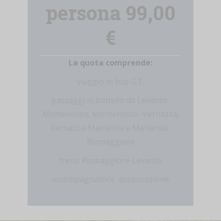
persona 99,00
€
La quota comprende:
viaggio in bus G.T.
passaggi in battello da Levanto-
Monterosso, Monterosso–Vernazza,
Vernazza-Manarola e Manarola-
Riomaggiore
treno Riomaggiore-Levanto
accompagnatore, assicurazione