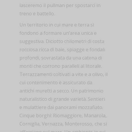
lasceremo il pullman per spostarci in
treno e battello.
Un territorio in cui mare e terra si
fondono a formare un’area unica e
suggestiva. Diciotto chilometri di costa
rocciosa ricca di baie, spiagge e fondali
profondi, sovrastata da una catena di
monti che corrono paralleli al litorale.
Terrazzamenti coltivati a vite e a olivo, il
cui contenimento è assicurato da
antichi muretti a secco. Un patrimonio
naturalistico di grande varietà. Sentieri
e mulattiere dai panorami mozzafiato.
Cinque borghi: Riomaggiore, Manarola,
Corniglia, Vernazza, Monterosso, che si
affacciano sul mare. Un ambiente in cui