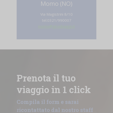
Momo (NO)
Via Magistrini 8/10
tel.0321/990007
momo@girodviaggi.it
Prenota il tuo
viaggio in 1 click
Compila il form e sarai
ricontattato dal nostro staff