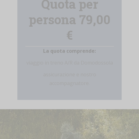
Quota per
persona 79,00
€
La quota comprende:
viaggio in treno A/R da Domodossola
assicurazione e nostro
accompagnatore.